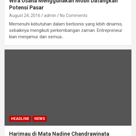
Wira Usaha Menggunakan Mobil Datangkan
Potensi Pasar
August 24, 2016
admin
No Comments
Memenuhi kebutuhan dalam berbisnis yang lebih dinamis,
sebaiknya mengikuti perkembangan zaman. Entrepreneur
kian menjamur dan semua…
HEADLINE
NEWS
Harimau di Mata Nadine Chandrawinata