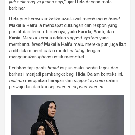
jadi sekarang ya jualan saja,”
ujar
Hida
dengan mata
berbinar.
Hida
pun bersyukur ketika awal-awal membangun
brand
Makaila Haifa
ia mendapat dukungan dan respon yang
positif dari temen-temennya, yaitu
Farida
,
Yanti,
dan
Kania
. Mereka semua adalah
support system
yang
membantu
brand
Makaila Haifa
maju, mereka pun juga ikut
andil dalam pembuatan model
catalog
dengan
menggunakan
iphone
untuk memotret.
Perlahan tapi pasti,
brand
ini pun mulai berdiri tegak dan
berhasil menjadi pembangkit bagi
Hida
. Dalam konteks ini,
fashion
merupakan harapan dan
support system
dalam
perwujudan dari konsep
women support women
.