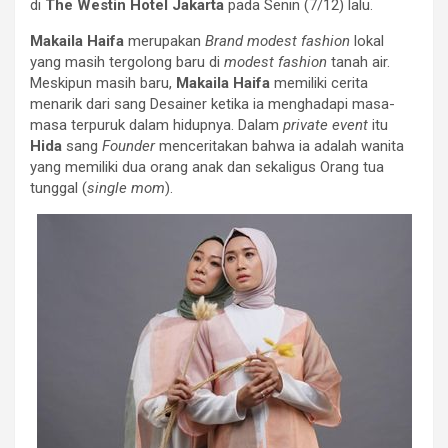
di
The Westin Hotel Jakarta
pada Senin (7/12) lalu.
Makaila Haifa
merupakan
Brand modest fashion
lokal
yang masih tergolong baru di
modest fashion
tanah air.
Meskipun masih baru,
Makaila Haifa
memiliki cerita
menarik dari sang Desainer ketika ia menghadapi masa-
masa terpuruk dalam hidupnya. Dalam
private event
itu
Hida
sang
Founder
menceritakan bahwa ia adalah wanita
yang memiliki dua orang anak dan sekaligus Orang tua
tunggal (
single mom
).