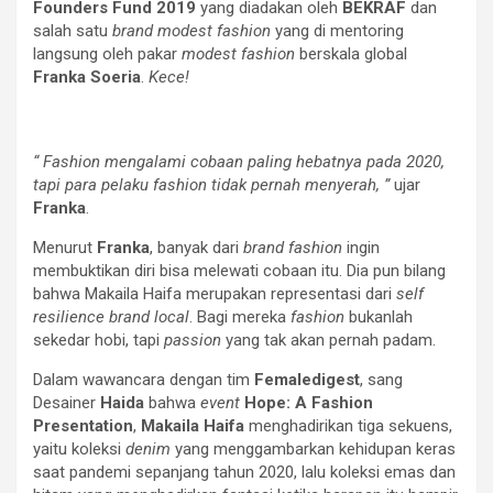
Founders Fund 2019
yang diadakan oleh
BEKRAF
dan
salah satu
brand modest fashion
yang di mentoring
langsung oleh pakar
modest fashion
berskala global
Franka Soeria
.
Kece!
“ Fashion mengalami cobaan paling hebatnya pada 2020,
tapi para pelaku fashion tidak pernah menyerah, ”
ujar
Franka
.
Menurut
Franka
, banyak dari
brand fashion
ingin
membuktikan diri bisa melewati cobaan itu. Dia pun bilang
bahwa Makaila Haifa merupakan representasi dari
self
resilience brand local
. Bagi mereka
fashion
bukanlah
sekedar hobi, tapi
passion
yang tak akan pernah padam.
Dalam wawancara dengan tim
Femaledigest
, sang
Desainer
Haida
bahwa
event
Hope: A Fashion
Presentation
,
Makaila Haifa
menghadirikan tiga sekuens,
yaitu koleksi
denim
yang menggambarkan kehidupan keras
saat pandemi sepanjang tahun 2020, lalu koleksi emas dan