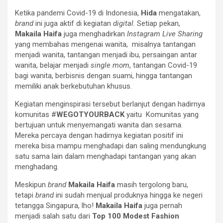
Ketika pandemi Covid-19 di Indonesia,
Hida
mengatakan,
brand
ini juga aktif di kegiatan
digital
. Setiap pekan,
Makaila Haifa
juga menghadirkan
Instagram Live Sharing
yang membahas mengenai wanita, misalnya tantangan
menjadi wanita, tantangan menjadi ibu, persaingan antar
wanita, belajar menjadi
single mom
, tantangan Covid-19
bagi wanita, berbisnis dengan suami, hingga tantangan
memiliki anak berkebutuhan khusus.
Kegiatan menginspirasi tersebut berlanjut dengan hadirnya
komunitas #
WEGOTYOURBACK
yaitu Komunitas yang
bertujuan untuk menyemangati wanita dan sesama.
Mereka percaya dengan hadirnya kegiatan positif ini
mereka bisa mampu menghadapi dan saling mendungkung
satu sama lain dalam menghadapi tantangan yang akan
menghadang.
Meskipun
brand
Makaila Haifa
masih tergolong baru,
tetapi
brand
ini sudah menjual produknya hingga ke negeri
tetangga Singapura, lho!
Makaila Haifa
juga pernah
menjadi salah satu dari
Top 100 Modest Fashion