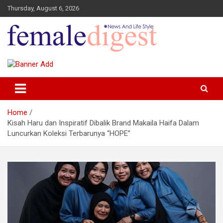
Thursday, August 6, 2026
News and Life Style
Female Digest
Home
Kisah Haru dan Inspiratif Dibalik Brand Makaila Haifa Dalam
Luncurkan Koleksi Terbarunya “HOPE”