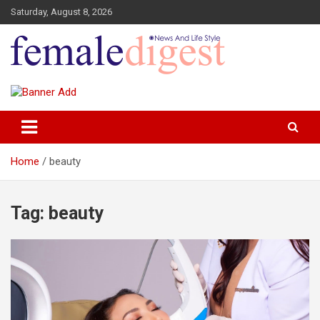
Saturday, August 8, 2026
News and Life Style
Female Digest
Home
beauty
Tag:
beauty