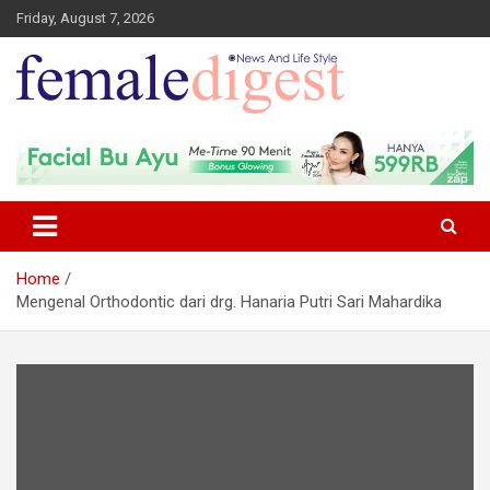
Friday, August 7, 2026
News and Life Style
Female Digest
Home
Mengenal Orthodontic dari drg. Hanaria Putri Sari Mahardika