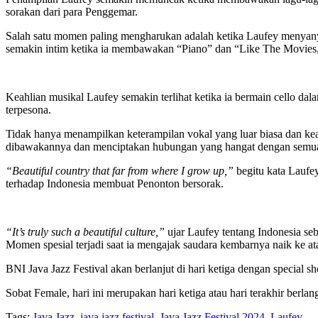
sorakan dari para Penggemar.
Salah satu momen paling mengharukan adalah ketika Laufey menyan
semakin intim ketika ia membawakan “Piano” dan “Like The Movies,
Keahlian musikal Laufey semakin terlihat ketika ia bermain cello 
terpesona.
Tidak hanya menampilkan keterampilan vokal yang luar biasa dan keah
dibawakannya dan menciptakan hubungan yang hangat dengan semua
“Beautiful country that far from where I grow up,”
begitu kata Laufe
terhadap Indonesia membuat Penonton bersorak.
“It’s truly such a beautiful culture,”
ujar Laufey tentang Indonesia se
Momen spesial terjadi saat ia mengajak saudara kembarnya naik ke at
BNI Java Jazz Festival akan berlanjut di hari ketiga dengan specia
Sobat Female, hari ini merupakan hari ketiga atau hari terakhir berl
Tags:
Java Jazz
,
java jazz festival
,
Java Jazz Festival 2024
,
Laufey