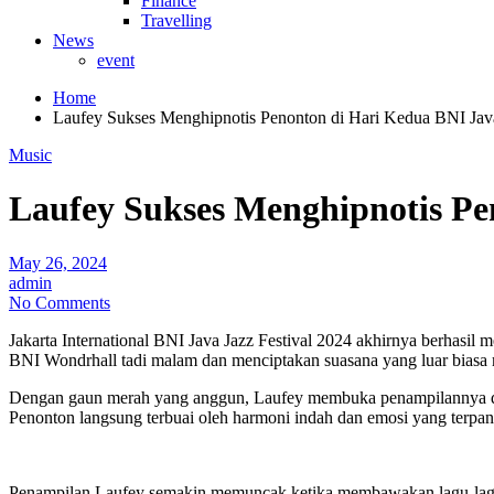
Finance
Travelling
News
event
Home
Laufey Sukses Menghipnotis Penonton di Hari Kedua BNI Java
Music
Laufey Sukses Menghipnotis Pen
May 26, 2024
admin
No Comments
Jakarta International BNI Java Jazz Festival 2024 akhirnya berhasil 
BNI Wondrhall tadi malam dan menciptakan suasana yang luar biasa 
Dengan gaun merah yang anggun, Laufey membuka penampilannya di h
Penonton langsung terbuai oleh harmoni indah dan emosi yang terpanca
Penampilan Laufey semakin memuncak ketika membawakan lagu-lagu hi