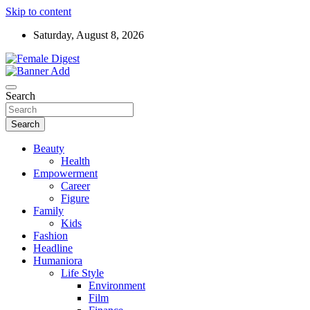
Skip to content
Saturday, August 8, 2026
News and Life Style
Female Digest
Search
Search
Beauty
Health
Empowerment
Career
Figure
Family
Kids
Fashion
Headline
Humaniora
Life Style
Environment
Film