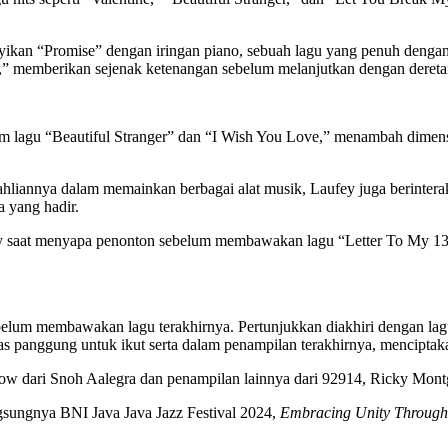
yikan “Promise” dengan iringan piano, sebuah lagu yang penuh denga
” memberikan sejenak ketenangan sebelum melanjutkan dengan dereta
dalam lagu “Beautiful Stranger” dan “I Wish You Love,” menambah dim
liannya dalam memainkan berbagai alat musik, Laufey juga berinteraks
 yang hadir.
y saat menyapa penonton sebelum membawakan lagu “Letter To My 13 
belum membawakan lagu terakhirnya. Pertunjukkan diakhiri dengan la
as panggung untuk ikut serta dalam penampilan terakhirnya, menciptak
l show dari Snoh Aalegra dan penampilan lainnya dari 92914, Ricky M
angsungnya BNI Java Java Jazz Festival 2024,
Embracing Unity Through