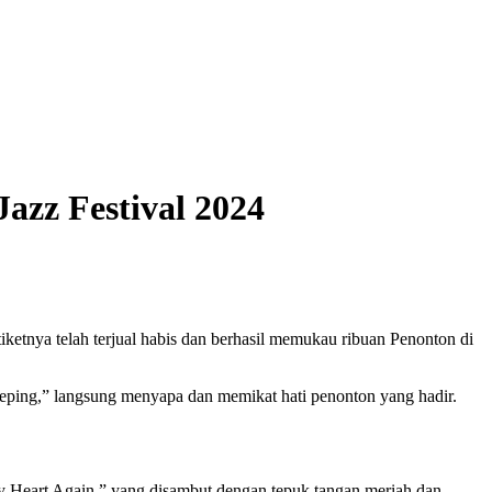
azz Festival 2024
iketnya telah terjual habis dan berhasil memukau ribuan Penonton di
ping,” langsung menyapa dan memikat hati penonton yang hadir.
y Heart Again,” yang disambut dengan tepuk tangan meriah dan