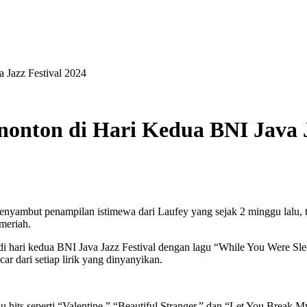
 Jazz Festival 2024
onton di Hari Kedua BNI Java J
menyambut penampilan istimewa dari Laufey yang sejak 2 minggu lalu, t
meriah.
ari kedua BNI Java Jazz Festival dengan lagu “While You Were Slee
r dari setiap lirik yang dinyanyikan.
ts seperti “Valentine,” “Beautiful Stranger,” dan “Let You Break M