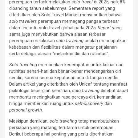
perempuan tertarik melakukan
solo travel
di 2025, naik 8%
dibanding tahun sebelumnya. Sementara
report
yang
diterbitkan oleh Solo Travel Market menyebutkan bahwa
solo travelers
perempuan memegang pangsa terbesar
dalam industri solo travel global pada 2025.
Report
yang
sama juga menyebutkan bahwa alasan terbesar
perempuan melakukan
solo
traveling
adalah mendapatkan
kebebasan dan flexibilitas dalam mengatur perjalanan,
serta sebagai alasan “melarikan diri dari rutinitas”.
Solo traveling
memberikan kesempatan untuk keluar dari
rutinitas sehari-hari dan benar-benar mendengarkan diri
sendiri, karena semua keputusan ada di tangan sendiri.
Dalam artikel yang diterbitkan oleh Unicaf tentang manfaat
psikologis bepergian sendirian,
solo traveling
disebut dapat
membantu meningkatkan rasa percaya diri, kemandirian,
hingga memberikan ruang untuk
self-discovery
dan
personal growth
.
Meskipun demikian,
solo traveling
tetap membutuhkan
persiapan yang matang, terutama untuk perempuan.
Berikut beberapa hal penting yang perlu diperhatikan