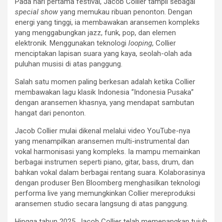
Pada hari pertama festival, Jacob Collier tampil sebagai
special show
yang memukau ribuan penonton. Dengan
energi yang tinggi, ia membawakan aransemen kompleks
yang menggabungkan jazz, funk, pop, dan elemen
elektronik. Menggunakan teknologi
looping
, Collier
menciptakan lapisan suara yang kaya, seolah-olah ada
puluhan musisi di atas panggung.
Salah satu momen paling berkesan adalah ketika Collier
membawakan lagu klasik Indonesia “Indonesia Pusaka”
dengan aransemen khasnya, yang mendapat sambutan
hangat dari penonton.
Jacob Collier mulai dikenal melalui video YouTube-nya
yang menampilkan aransemen multi-instrumental dan
vokal harmonisasi yang kompleks. Ia mampu memainkan
berbagai instrumen seperti piano, gitar, bass, drum, dan
bahkan vokal dalam berbagai rentang suara. Kolaborasinya
dengan produser Ben Bloomberg menghasilkan teknologi
performa live yang memungkinkan Collier mereproduksi
aransemen studio secara langsung di atas panggung.
Hingga tahun 2025, Jacob Collier telah memenangkan tujuh