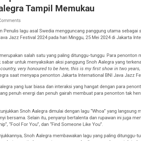
alegra Tampil Memukau
 Comments
an Penulis lagu asal Swedia mengguncang panggung utama sebagai
Java Jazz Festival 2024 pada hari Minggu, 25 Mei 2024 di Jakarta Int
merupakan salah satu yang paling ditunggu-tunggu. Para penonton
tak sabar untuk menyaksikan aksi panggung Snoh Aalegra yang terke
l country, very honoured to be here, this is my first show in two years
legra saat menyapa penonton Jakarta International BNI Java Jazz Fes
egra yang luar biasa dan interaksi yang hangat dengan para peno
ang penuh energi dan penuh gairah membuat para penonton tak hent
unjukkan Snoh Aalegra dimulai dengan lagu “Whoa” yang langsung
anyi bersama. Selain itu, penyanyi bertalenta dan rupawan ini juga 
ship”, “Fool For You”, dan “Find Someone Like You”.
njukkannya, Snoh Aalegra membawakan lagu yang paling ditunggu-t