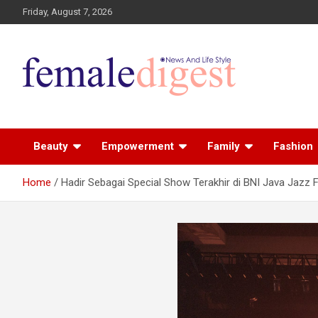
Friday, August 7, 2026
News and Life Style
Female Digest
Beauty
Empowerment
Family
Fashion
Home
Hadir Sebagai Special Show Terakhir di BNI Java Jazz