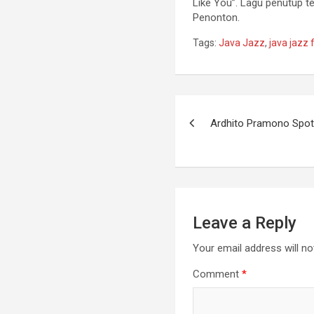
Like You”. Lagu penutup t
Penonton.
Tags:
Java Jazz
,
java jazz 
Ardhito Pramono Spotl
Leave a Reply
Your email address will no
Comment
*