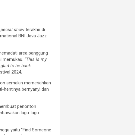
special show
terakhir di
ernational BNI Java Jazz
 memadati area panggung
nal memukau.
“This is my
, glad to be back
tival 2024.
nton semakin memeriahkan
i-hentinya bernyanyi dan
 membuat penonton
membawakan lagu-lagu
unggu yaitu “Find Someone