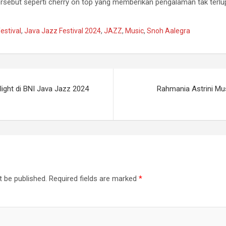
ersebut seperti cherry on top yang memberikan pengalaman tak terl
festival
,
Java Jazz Festival 2024
,
JAZZ
,
Music
,
Snoh Aalegra
ight di BNI Java Jazz 2024
Rahmania Astrini Mu
t be published.
Required fields are marked
*