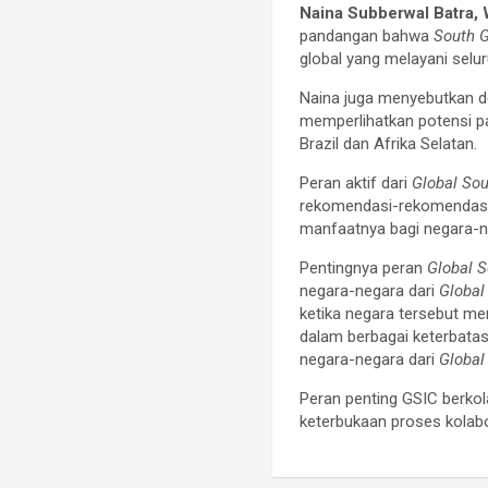
Naina Subberwal Batra,
pandangan bahwa
South G
global yang melayani sel
Naina juga menyebutkan de
memperlihatkan potensi par
Brazil dan Afrika Selatan.
Peran aktif dari
Global So
rekomendasi-rekomendasi i
manfaatnya bagi negara-ne
Pentingnya peran
Global 
negara-negara dari
Global
ketika negara tersebut m
dalam berbagai keterbatas
negara-negara dari
Global
Peran penting GSIC berko
keterbukaan proses kolabo