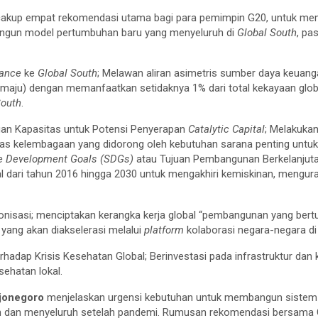
cakup empat rekomendasi utama bagi para pemimpin G20, untuk m
ngun model pertumbuhan baru yang menyeluruh di
Global South
, pa
nance
ke
Global South
; Melawan aliran asimetris sumber daya keuanga
maju) dengan memanfaatkan setidaknya 1% dari total kekayaan glob
South
.
n Kapasitas untuk Potensi Penyerapan
Catalytic Capital
; Melakukan
s kelembagaan yang didorong oleh kebutuhan sarana penting untu
e Development Goals
(SDGs)
atau Tujuan Pembangunan Berkelanjuta
l dari tahun 2016 hingga 2030 untuk mengakhiri kemiskinan, mengur
isasi; menciptakan kerangka kerja global “pembangunan yang ber
 yang akan diakselerasi melalui
platform
kolaborasi negara-negara di
hadap Krisis Kesehatan Global; Berinvestasi pada infrastruktur da
ehatan lokal.
jonegoro
menjelaskan urgensi kebutuhan untuk membangun sistem
uh dan menyeluruh setelah pandemi. Rumusan rekomendasi bersama 