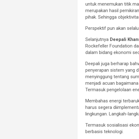
untuk menemukan titik m
merupakan hasil pemikiran
pihak. Sehingga objektivit
Perspektif pun akan selal
Selanjutnya
Deepali Khan
Rockefeller Foundation da
dalam bidang ekonomi sec
Deepali juga berharap ba
penyerapan sistem yang da
menyinggung tentang sumber
menjadi acuan bagaimana 
Termasuk pengelolaan ener
Membahas energi terbaru
harus segera diimplementa
lingkungan. Langkah-langk
Termasuk sosialisasi eko
berbasis teknologi.