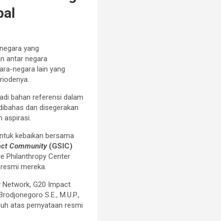
bal
 negara yang
n antar negara
ara-negara lain yang
riodenya.
di bahan referensi dalam
dibahas dan disegerakan
 aspirasi.
untuk kebaikan bersama
pact Community
(GSIC)
re Philanthropy Center
resmi mereka.
y Network, G20 Impact
rodjonegoro S.E., M.U.P.,
nuh atas pernyataan resmi