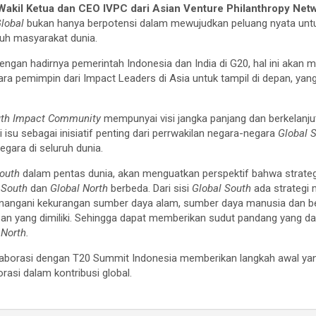
 Wakil Ketua dan CEO IVPC dari Asian Venture Philanthropy Ne
lobal
bukan hanya berpotensi dalam mewujudkan peluang nyata un
uruh masyarakat dunia.
ngan hadirnya pemerintah Indonesia dan India di G20, hal ini akan
a pemimpin dari Impact Leaders di Asia untuk tampil di depan, yang 
uth Impact Community
mempunyai visi jangka panjang dan berkelan
su sebagai inisiatif penting dari perrwakilan negara-negara
Global 
gara di seluruh dunia.
South
dalam pentas dunia, akan menguatkan perspektif bahwa strateg
 South
dan
Global North
berbeda. Dari sisi
Global South
ada strateg
enangani kekurangan sumber daya alam, sumber daya manusia dan be
an yang dimiliki. Sehingga dapat memberikan sudut pandang yang dap
 North.
laborasi dengan T20 Summit Indonesia memberikan langkah awal y
rasi dalam kontribusi global.