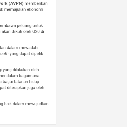
twork (AVPN)
memberikan
tuk memajukan ekonomi
 membawa peluang untuk
akan diikuti oleh G20 di
jutan dalam mewadahi
South
yang dapat dipetik
i yang dilakukan oleh
i mendalam bagaimana
rbagai tatanan hidup
at diterapkan juga oleh
ang baik dalam mewujudkan