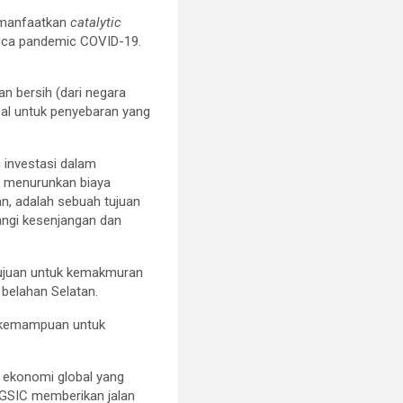
emanfaatkan
catalytic
sca pandemic COVID-19.
n bersih (dari negara
al untuk penyebaran yang
 investasi dalam
k menurunkan biaya
n, adalah sebuah tujuan
angi kesenjangan dan
tujuan untuk kemakmuran
 belahan Selatan.
n kemampuan untuk
 ekonomi global yang
GSIC memberikan jalan