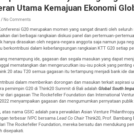
eran Utama Kemajuan Ekonomi Glo
n
No Comments
 Konferensi G20 merupakan momen yang sangat dinanti oleh seluruh
ikan dari berbagai rangkaian diskusi panel dan pertemuan-pertemua
ak hanya dirasakan oleh negara-negara anggota saja namun juga neg
u berkontribusi dalam keberlangsungan rangkaian KTT G20 setiap pe
ang menampung ide, gagasan dan segala masukan yang dapat menja
inggal mematangkan dan mengerucutkan isu-isu pokok yang penting 
ink 20 atau T20 semua gagasan itu tertampung menjadi bank ide dan
ontribusi dalam memberikan dorongan dan masukan terkait aspirasi 
ra pemimpin G20 di Think20 Summit di Bali adalah
Global South Im
ir dari gagasan The Rockefeller Foundation dan International Ventu
 2022 menyampaikan gagasan dan mengumumkan pernyataan publik 
, atas nama GSIC adalah para perwakilan Asian Venture Philanthrop
ringan terbesar IVPC bersama
Lead Co Chair
Think20, Prof. Bambang B
 dari The Rockefeller Foundation, mereka bersatu dan mendukung pe
h disepakati.