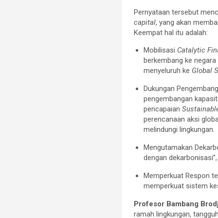
Pernyataan tersebut men
capital
, yang akan memba
Keempat hal itu adalah:
Mobilisasi
Catalytic Fi
berkembang ke negara 
menyeluruh ke
Global 
Dukungan Pengembanga
pengembangan kapasita
pencapaian
Sustainabl
perencanaan aksi globa
melindungi lingkungan.
Mengutamakan Dekarbon
dengan dekarbonisasi”,
Memperkuat Respon ter
memperkuat sistem kes
Profesor Bambang Brod
ramah lingkungan, tangg