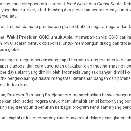
asalah dan ketimpangan kekuatan
Global North
dan
Global South.
Rek
 yang disertai riset, studi banding dan penelitian secara menyeluruh
asnya ada.
u bertambah da nada pembaruan jika melibatkan negara-negara dari
G
na, Wakil Presiden GSIC untuk Asia,
memaparkan visi GSIC dari h
n IPVC adalah bentuk kolaborasi untuk membangun dialog dan tindak
ara global.
hwa negara-negara berkembang dapat bersatu saling memberikan dam
pat diadopsi dari cara yang telah dilakukan oleh masing-masing nega
 daya alam yang dimiliki oleh Indonesia yang tak banyak dimiliki ol
trik pengelolaannya dalam mengatasi ketahanan pangan dan potensi-
gi terbarukan.
kan, Profesor Bambang Brodjonegoro menambahkan bahwa pengguna
sikan oleh setiap negara untuk meminimalisir emisi karbon yang be
ah yang ditempuh diperlukan berbagai program kerja sama yang berke
nomi digital untuk memberdayakan masyarakat dalam peningkatan ek