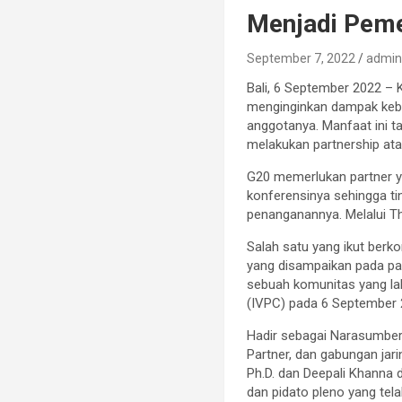
Menjadi Pem
September 7, 2022
admi
Bali, 6 September 2022 –
menginginkan dampak keba
anggotanya. Manfaat ini t
melakukan partnership ata
G20 memerlukan partner y
konferensinya sehingga t
penanganannya. Melalui Th
Salah satu yang ikut berk
yang disampaikan pada pa
sebuah komunitas yang lah
(IVPC) pada 6 September
Hadir sebagai Narasumber
Partner, dan gabungan ja
Ph.D. dan Deepali Khanna
dan pidato pleno yang tela