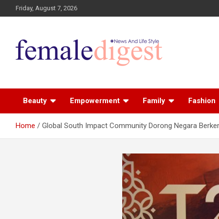
Friday, August 7, 2026
News and Life Style
Female Digest
Beauty
Empowerment
Family
Fashion
Home
Global South Impact Community Dorong Negara Berk