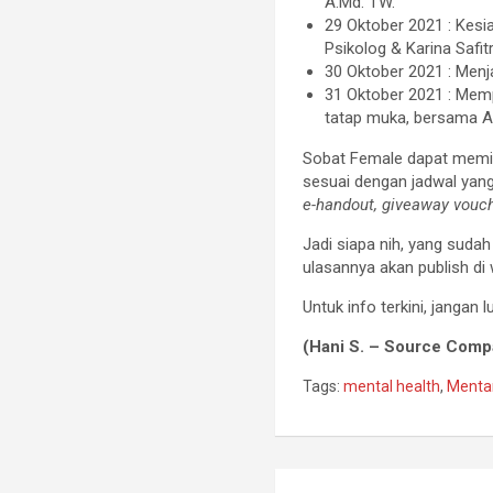
A.Md. TW.
29 Oktober 2021 : Kesi
Psikolog & Karina Safitr
30 Oktober 2021 : Menj
31 Oktober 2021 : Memp
tatap muka, bersama Ali
Sobat Female dapat memil
sesuai dengan jadwal yan
e-handout, giveaway vouc
Jadi siapa nih, yang sudah
ulasannya akan publish di 
Untuk info terkini, jangan 
(Hani S. – Source Compa
Tags:
mental health
,
Menta