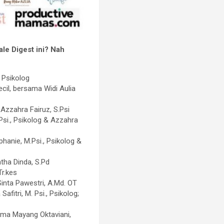
le Digest ini? Nah
, Psikolog
cil, bersama Widi Aulia
Azzahra Fairuz, S.Psi
si., Psikolog & Azzahra
anie, M.Psi., Psikolog &
atha Dinda, S.Pd
Tr.kes
Sinta Pawestri, A.Md. OT
itri, M. Psi., Psikolog;
ama Mayang Oktaviani,