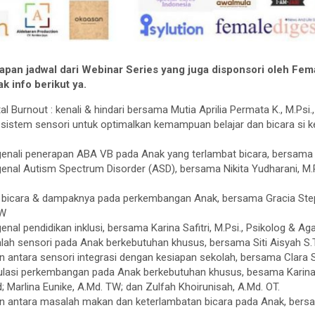
kapan jadwal dari Webinar Series yang juga disponsori oleh Fema
k info berikut ya.
al Burnout : kenali & hindari bersama Mutia Aprilia Permata K., M.Psi.
i sistem sensori untuk optimalkan kemampuan belajar dan bicara si ke
enali penerapan ABA VB pada Anak yang terlambat bicara, bersama 
enal Autism Spectrum Disorder (ASD), bersama Nikita Yudharani, M.P
t bicara & dampaknya pada perkembangan Anak, bersama Gracia Steph
TW
nal pendidikan inklusi, bersama Karina Safitri, M.Psi., Psikolog & Ag
lah sensori pada Anak berkebutuhan khusus, bersama Siti Aisyah S.
an antara sensori integrasi dengan kesiapan sekolah, bersama Clara 
ulasi perkembangan pada Anak berkebutuhan khusus, besama Karina Saf
; Marlina Eunike, A.Md. TW; dan Zulfah Khoirunisah, A.Md. OT.
tan antara masalah makan dan keterlambatan bicara pada Anak, bers