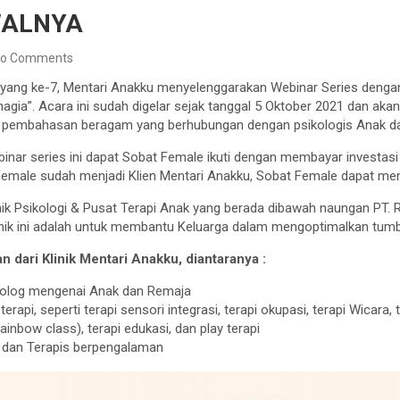
WALNYA
o Comments
n yang ke-7, Mentari Anakku menyelenggarakan Webinar Series den
agia”. Acara ini sudah digelar sejak tanggal 5 Oktober 2021 dan akan
 pembahasan beragam yang berhubungan dengan psikologis Anak da
inar series ini dapat Sobat Female ikuti dengan membayar investasi
Female sudah menjadi Klien Mentari Anakku, Sobat Female dapat meng
nik Psikologi & Pusat Terapi Anak yang berada dibawah naungan PT. 
Klinik ini adalah untuk membantu Keluarga dalam mengoptimalkan tu
an dari Klinik Mentari Anakku, diantaranya :
kolog mengenai Anak dan Remaja
erapi, seperti terapi sensori integrasi, terapi okupasi, terapi Wicara, t
ainbow class), terapi edukasi, dan play terapi
g dan Terapis berpengalaman