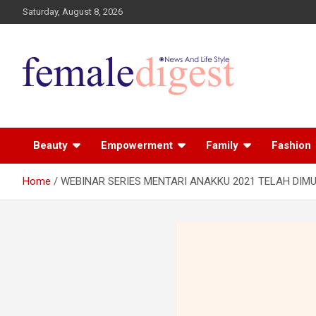
Saturday, August 8, 2026
News and Life Style
Female Digest
Beauty
Empowerment
Family
Fashion
Home
WEBINAR SERIES MENTARI ANAKKU 2021 TELAH DIMUL