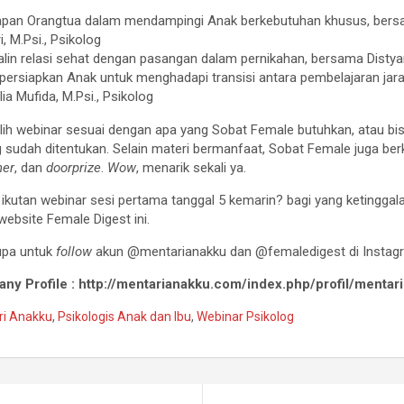
apan Orangtua dalam mendampingi Anak berkebutuhan khusus, bersama
i, M.Psi., Psikolog
alin relasi sehat dengan pasangan dalam pernikahan, bersama Distyana
ersiapkan Anak untuk menghadapi transisi antara pembelajaran jar
a Mufida, M.Psi., Psikolog
ih webinar sesuai dengan apa yang Sobat Female butuhkan, atau b
g sudah ditentukan. Selain materi bermanfaat, Sobat Female juga b
her
, dan
doorprize
.
Wow
, menarik sekali ya.
 ikutan webinar sesi pertama tanggal 5 kemarin? bagi yang ketinggal
website Female Digest ini.
lupa untuk
follow
akun @mentarianakku dan @femaledigest di Instag
ny Profile : http://mentarianakku.com/index.php/profil/mentar
ri Anakku
,
Psikologis Anak dan Ibu
,
Webinar Psikolog