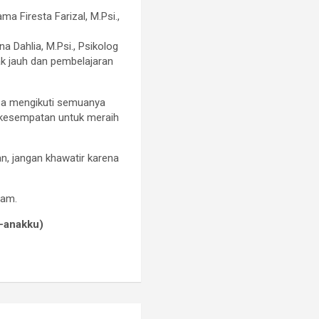
 Firesta Farizal, M.Psi.,
 Dahlia, M.Psi., Psikolog
ak jauh dan pembelajaran
isa mengikuti semuanya
erkesempatan untuk meraih
an, jangan khawatir karena
ram.
i-anakku)