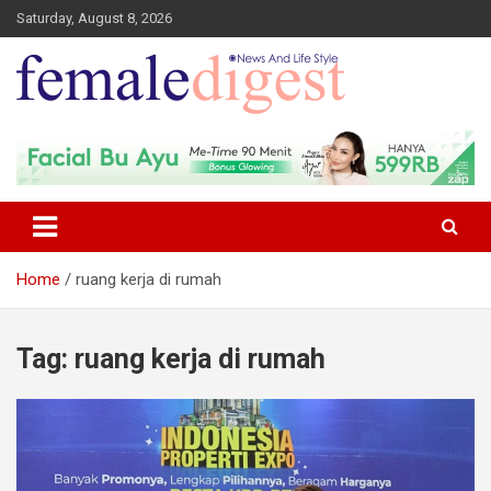
Saturday, August 8, 2026
News and Life Style
Female Digest
Home
ruang kerja di rumah
Tag:
ruang kerja di rumah