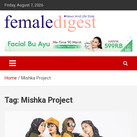
Friday, August 7, 2026
News and Life Style
Female Digest
Home
Mishka Project
Tag:
Mishka Project