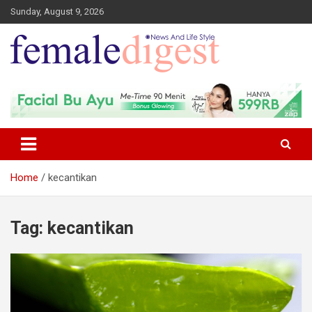
Sunday, August 9, 2026
News and Life Style
Female Digest
Home
kecantikan
Tag:
kecantikan