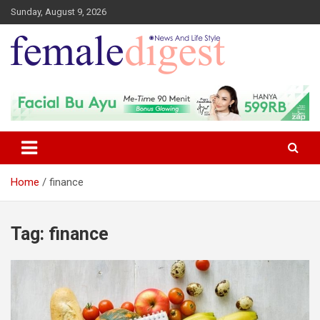
Sunday, August 9, 2026
News and Life Style
Female Digest
Home
finance
Tag:
finance