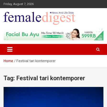
Friday, August 7, 2026
News and Life Style
Female Digest
Home
Festival tari kontemporer
Tag:
Festival tari kontemporer