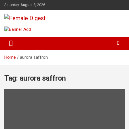
Saturday, August 8, 2026
News and Life Style
Female Digest
Home
aurora saffron
Tag:
aurora saffron