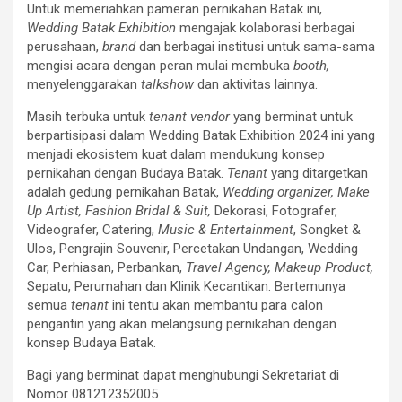
Untuk memeriahkan pameran pernikahan Batak ini,
Wedding Batak Exhibition
mengajak kolaborasi berbagai
perusahaan,
brand
dan berbagai institusi untuk sama-sama
mengisi acara dengan peran mulai membuka
booth,
menyelenggarakan
talkshow
dan aktivitas lainnya.
Masih terbuka untuk
tenant vendor
yang berminat untuk
berpartisipasi dalam Wedding Batak Exhibition 2024 ini yang
menjadi ekosistem kuat dalam mendukung konsep
pernikahan dengan Budaya Batak.
Tenant
yang ditargetkan
adalah gedung pernikahan Batak,
Wedding organizer, Make
Up Artist, Fashion Bridal & Suit,
Dekorasi, Fotografer,
Videografer, Catering,
Music & Entertainment
, Songket &
Ulos, Pengrajin Souvenir, Percetakan Undangan, Wedding
Car, Perhiasan, Perbankan,
Travel Agency, Makeup Product,
Sepatu, Perumahan dan Klinik Kecantikan. Bertemunya
semua
tenant
ini tentu akan membantu para calon
pengantin yang akan melangsung pernikahan dengan
konsep Budaya Batak.
Bagi yang berminat dapat menghubungi Sekretariat di
Nomor 081212352005