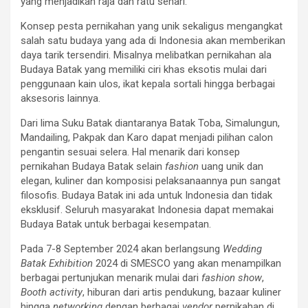
yang menjadikan raja dan ratu sehari.
Konsep pesta pernikahan yang unik sekaligus mengangkat
salah satu budaya yang ada di Indonesia akan memberikan
daya tarik tersendiri. Misalnya melibatkan pernikahan ala
Budaya Batak yang memiliki ciri khas eksotis mulai dari
penggunaan kain ulos, ikat kepala sortali hingga berbagai
aksesoris lainnya.
Dari lima Suku Batak diantaranya Batak Toba, Simalungun,
Mandailing, Pakpak dan Karo dapat menjadi pilihan calon
pengantin sesuai selera. Hal menarik dari konsep
pernikahan Budaya Batak selain
fashion
uang unik dan
elegan, kuliner dan komposisi pelaksanaannya pun sangat
filosofis. Budaya Batak ini ada untuk Indonesia dan tidak
eksklusif. Seluruh masyarakat Indonesia dapat memakai
Budaya Batak untuk berbagai kesempatan.
Pada 7-8 September 2024 akan berlangsung
Wedding
Batak Exhibition
2024 di SMESCO yang akan menampilkan
berbagai pertunjukan menarik mulai dari
fashion show
,
Booth activity
, hiburan dari artis pendukung, bazaar kuliner
hingga
networking
dengan berbagai
vendor
pernikahan di