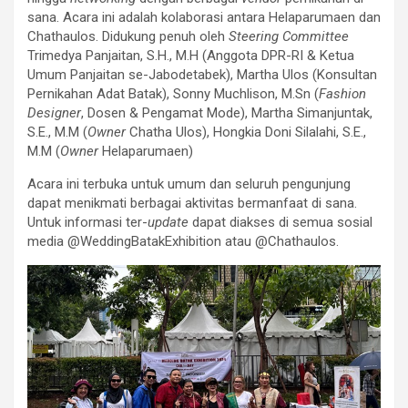
sana. Acara ini adalah kolaborasi antara Helaparumaen dan
Chathaulos. Didukung penuh oleh
Steering Committee
Trimedya Panjaitan, S.H., M.H (Anggota DPR-RI & Ketua
Umum Panjaitan se-Jabodetabek), Martha Ulos (Konsultan
Pernikahan Adat Batak), Sonny Muchlison, M.Sn (
Fashion
Designer
, Dosen & Pengamat Mode), Martha Simanjuntak,
S.E., M.M (
Owner
Chatha Ulos), Hongkia Doni Silalahi, S.E.,
M.M (
Owner
Helaparumaen)
Acara ini terbuka untuk umum dan seluruh pengunjung
dapat menikmati berbagai aktivitas bermanfaat di sana.
Untuk informasi ter-
update
dapat diakses di semua sosial
media @WeddingBatakExhibition atau @Chathaulos.