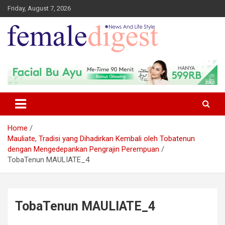
Friday, August 7, 2026
News and Life Style
Female Digest
Home
Mauliate, Tradisi yang Dihadirkan Kembali oleh Tobatenun
dengan Mengedepankan Pengrajin Perempuan
TobaTenun MAULIATE_4
TobaTenun MAULIATE_4