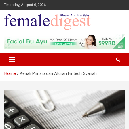
Thursday, August 6, 2026
News and Life Style
Female Digest
Home
Kenali Prinsip dan Aturan Fintech Syariah