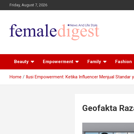
Friday, August 7, 2026
News and Life Style
Female Digest
Beauty
Empowerment
Family
Fashion
Home
Ilusi Empowerment: Ketika Influencer Menjual Standar 
Geofakta Raz