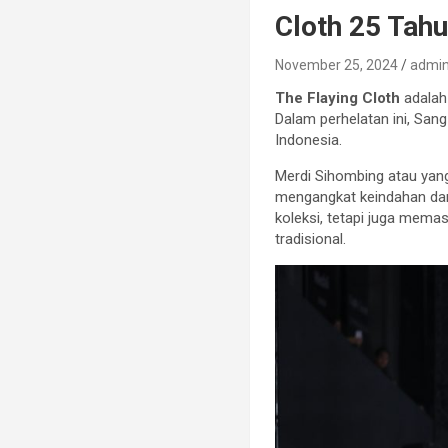
Cloth 25 Tah
November 25, 2024
admi
The Flaying Cloth
adalah 
Dalam perhelatan ini, San
Indonesia.
Merdi Sihombing atau yang
mengangkat keindahan dan 
koleksi, tetapi juga mema
tradisional.