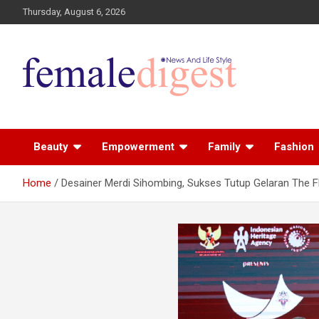
Thursday, August 6, 2026
News and Life Style
Female Digest
Beauty
Empowerment
Family
Fashion
Home
Desainer Merdi Sihombing, Sukses Tutup Gelaran The F