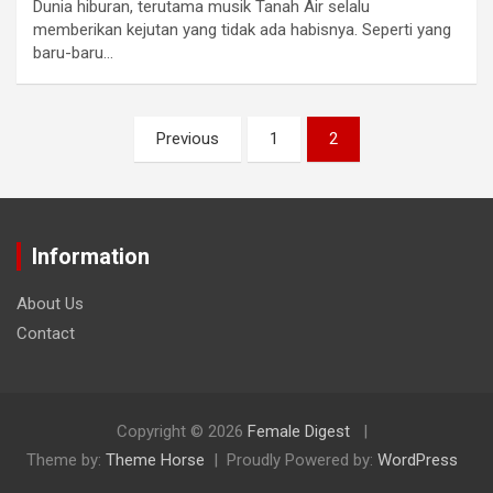
Dunia hiburan, terutama musik Tanah Air selalu
memberikan kejutan yang tidak ada habisnya. Seperti yang
baru-baru…
Previous
1
2
Information
About Us
Contact
Copyright © 2026
Female Digest
Theme by:
Theme Horse
Proudly Powered by:
WordPress