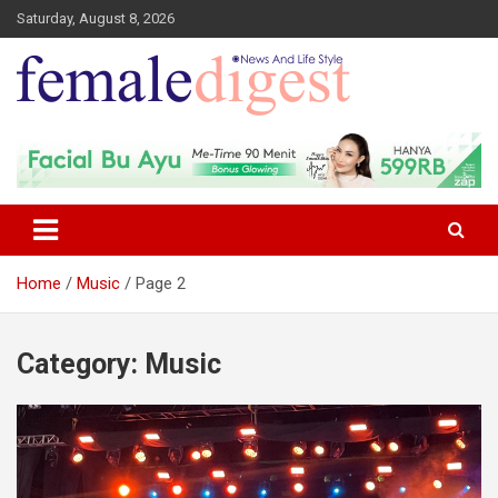
Saturday, August 8, 2026
News and Life Style
Female Digest
Home
Music
Page 2
Category:
Music