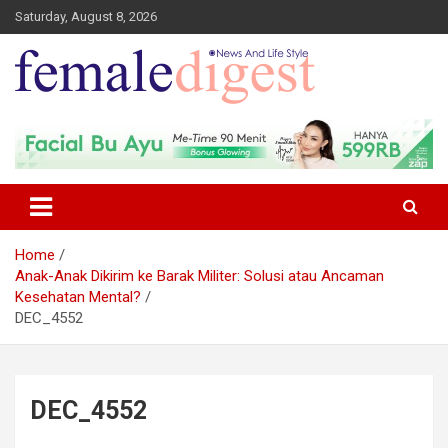
Saturday, August 8, 2026
News and Life Style
Female Digest
Home
Anak-Anak Dikirim ke Barak Militer: Solusi atau Ancaman
Kesehatan Mental?
DEC_4552
DEC_4552