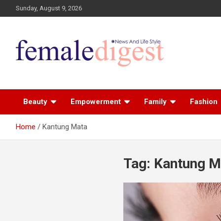
Sunday, August 9, 2026
News and Life Style
Female Digest
Beauty
Empowerment
Family
Fashion
Home
Kantung Mata
Tag:
Kantung M