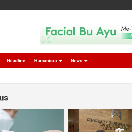
Headline
Humaniora
News
rus