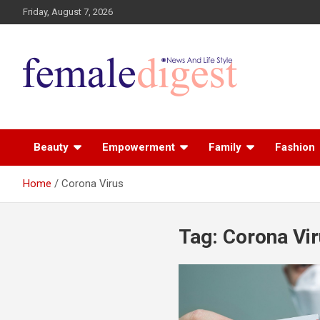
Friday, August 7, 2026
News and Life Style
Female Digest
Beauty
Empowerment
Family
Fashion
Home
Corona Virus
Tag:
Corona Vi