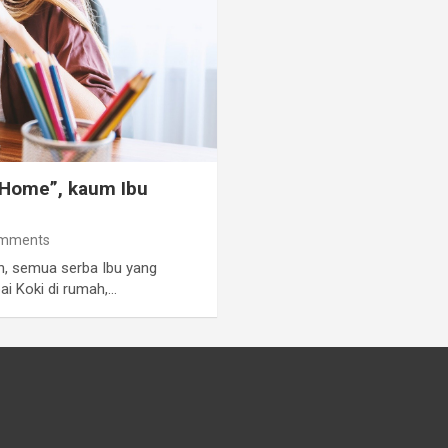
Home”, kaum Ibu
omments
h, semua serba Ibu yang
pai Koki di rumah,…