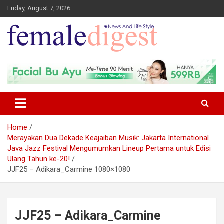
Friday, August 7, 2026
News and Life Style
Female Digest
Home
Merayakan Dua Dekade Keajaiban Musik: Jakarta International
Java Jazz Festival Mengumumkan Lineup Pertama untuk Edisi
Ulang Tahun ke-20!
JJF25 – Adikara_Carmine 1080×1080
JJF25 – Adikara_Carmine