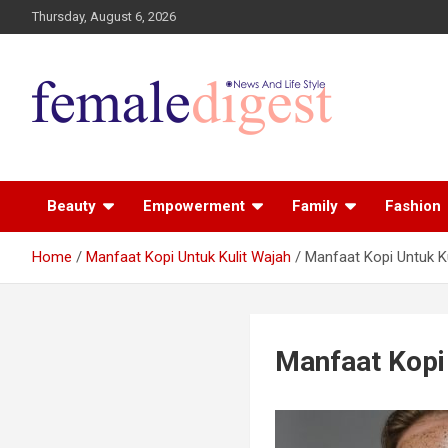
Thursday, August 6, 2026
News and Life Style
Female Digest
Beauty
Empowerment
Family
Fashion
Home
Manfaat Kopi Untuk Kulit Wajah
Manfaat Kopi Untuk Ku
Manfaat Kopi 