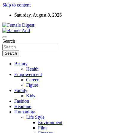
Skip to content
Saturday, August 8, 2026
News and Life Style
Female Digest
Search
Search
Beauty
Health
Empowerment
Career
Figure
Family
Kids
Fashion
Headline
Humaniora
Life Style
Environment
Film