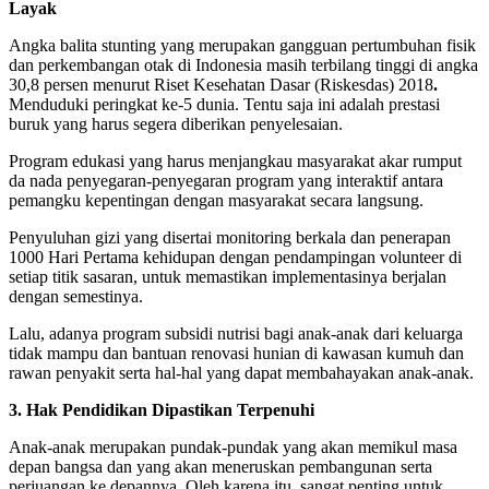
Layak
Angka balita stunting yang merupakan gangguan pertumbuhan fisik
dan perkembangan otak di Indonesia masih terbilang tinggi di angka
30,8 persen menurut Riset Kesehatan Dasar (Riskesdas) 2018
.
Menduduki peringkat ke-5 dunia. Tentu saja ini adalah prestasi
buruk yang harus segera diberikan penyelesaian.
Program edukasi yang harus menjangkau masyarakat akar rumput
da nada penyegaran-penyegaran program yang interaktif antara
pemangku kepentingan dengan masyarakat secara langsung.
Penyuluhan gizi yang disertai monitoring berkala dan penerapan
1000 Hari Pertama kehidupan dengan pendampingan volunteer di
setiap titik sasaran, untuk memastikan implementasinya berjalan
dengan semestinya.
Lalu, adanya program subsidi nutrisi bagi anak-anak dari keluarga
tidak mampu dan bantuan renovasi hunian di kawasan kumuh dan
rawan penyakit serta hal-hal yang dapat membahayakan anak-anak.
3. Hak Pendidikan Dipastikan Terpenuhi
Anak-anak merupakan pundak-pundak yang akan memikul masa
depan bangsa dan yang akan meneruskan pembangunan serta
perjuangan ke depannya. Oleh karena itu, sangat penting untuk