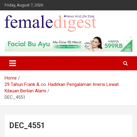
Friday, August 7, 2026
News and Life Style
Female Digest
Home
29 Tahun Frank & co. Hadirkan Pengalaman Imersi Lewat
Kilauan Berlian Alami
DEC_4551
DEC_4551