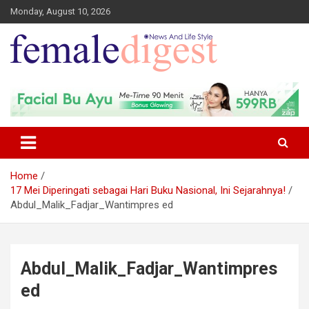
Monday, August 10, 2026
News and Life Style
Female Digest
Home
17 Mei Diperingati sebagai Hari Buku Nasional, Ini Sejarahnya!
Abdul_Malik_Fadjar_Wantimpres ed
Abdul_Malik_Fadjar_Wantimpres
ed